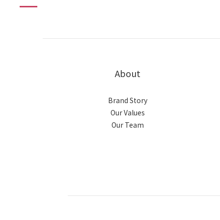
100% 無修圖素顏實物
About
Brand Story
Our Values
Our Team