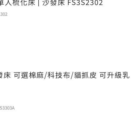
化床 | 沙發床 FS3S2302
302
發床 可選棉麻/科技布/貓抓皮 可升級乳
3303A