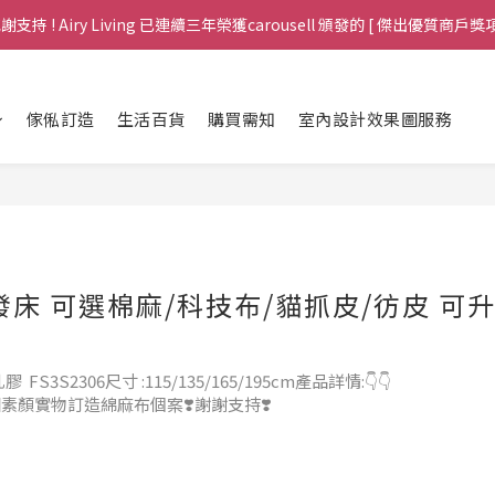
me，全場傢俱免運費包送貨至港九新界，歡迎查詢 (包送上門於非偏遠地區，
謝支持 ! Airy Living 已連續三年榮獲carousell 頒發的 [ 傑出優質商戶獎項
me，全場傢俱免運費包送貨至港九新界，歡迎查詢 (包送上門於非偏遠地區，
傢俬訂造
生活百貨
購買需知
室內設計效果圖服務
皮 可升
2306尺寸 :115/135/165/195cm產品詳情:👇👇
 100% 無修圖素顏實物訂造綿麻布個案❣️謝謝支持❣️