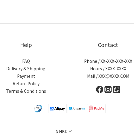
Help
Contact
FAQ
Phone / XX-XXX-XXX-XXX
Delivery & Shipping
Hours / XXXX-XXXX
Payment
Mail / XXX@XXXX.COM
Return Policy
Terms & Conditions
$
HKD