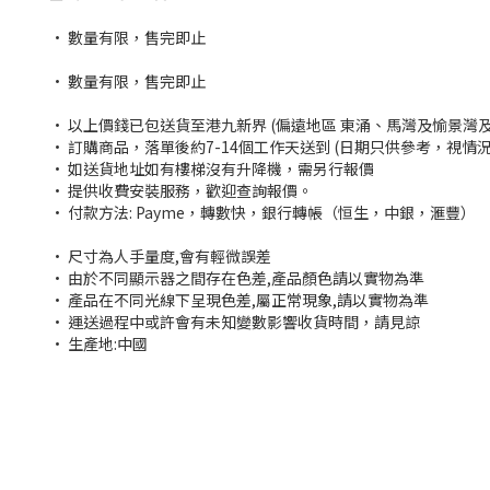
• 數量有限，售完即止
• 數量有限，售完即止
• 以上價錢已包送貨至港九新界 (偏遠地區 東涌、馬灣及愉景灣
• 訂購商品，落單後約7-14個工作天送到 (日期只供參考，視情
• 如送貨地址如有樓梯沒有升降機，需另行報價
• 提供收費安裝服務，歡迎查詢報價。
• 付款方法: Payme，轉數快，銀行轉帳（恒生，中銀，滙豐）
• 尺寸為人手量度,會有輕微誤差
• 由於不同顯示器之間存在色差,產品顏色請以實物為準
• 產品在不同光線下呈現色差,屬正常現象,請以實物為準
• 運送過程中或許會有未知變數影響收貨時間，請見諒
• 生產地:中國