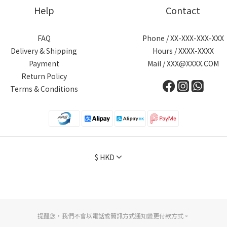
Help
Contact
FAQ
Phone / XX-XXX-XXX-XXX
Delivery & Shipping
Hours / XXXX-XXXX
Payment
Mail / XXX@XXXX.COM
Return Policy
Terms & Conditions
$
HKD
提醒您，我們不會以電話或簡訊方式通知變更付款方式。