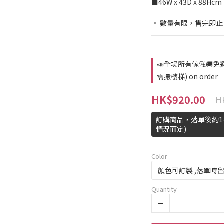
■46W x 43D x 88Hcm 
• 數量有限，售完即止
📣全場所有傢俬🚚
需搬樓梯) on order
HK$920.00
H
訂購商品，落單後約1
情況而定)
Color
Quantity