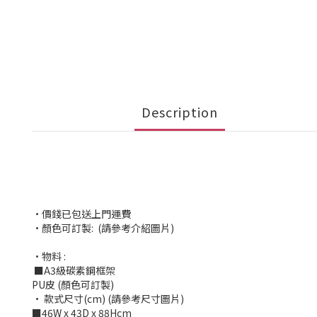
Description
•價錢已包送上門運費
•顏色可訂製: (請參考介紹圖片)
•物料 :
■A3級碳素鋼框架
PU皮 (顏色可訂製)
• 款式尺寸(cm) (請參考尺寸圖片)
■46W x 43D x 88Hcm