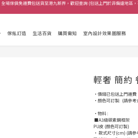
me，全場傢俱免運費包送貨至港九新界，歡迎查詢 (包送上門於非偏遠地區，
謝支持 ! Airy Living 已連續三年榮獲carousell 頒發的 [ 傑出優質商戶獎項
me，全場傢俱免運費包送貨至港九新界，歡迎查詢 (包送上門於非偏遠地區，
傢俬訂造
生活百貨
購買需知
室內設計效果圖服務
輕奢 簡約 
•價錢已包送上門運費
•顏色可訂製:  (請參
•物料 : 
 ■A3級碳素鋼框架
PU皮 (顏色可訂製)
• 款式尺寸(cm) (請