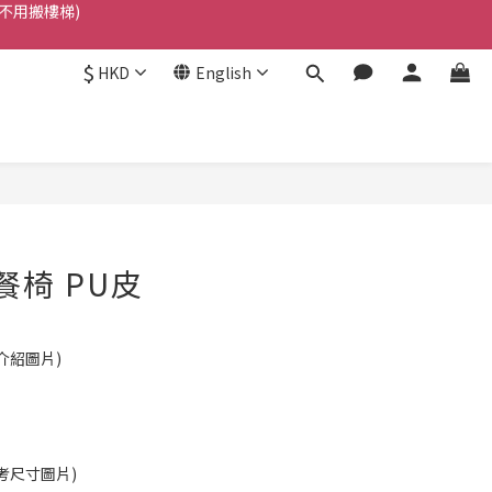
不用搬樓梯)
 ]
$
HKD
English
不用搬樓梯)
BUY NOW
餐椅 PU皮
考介紹圖片)
參考尺寸圖片)