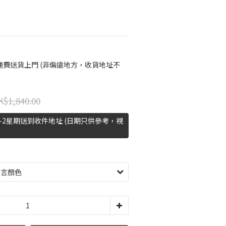
免運費送貨上門 (非偏遠地方，收貨地址不
K$1,840.00
-2星期送到收件地址 (日期只供參考，視