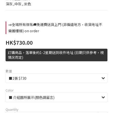
深灰 ,中灰 , 米色
📣全場所有傢俬🚚免運費送貨上門 (非偏遠地方，收貨地址不
需搬樓梯) on order
HK$730.00
訂購商品，落單後約1-2星期送到收件地址 (日期只供參考，視
情況而定)
數量
Color
Quantity