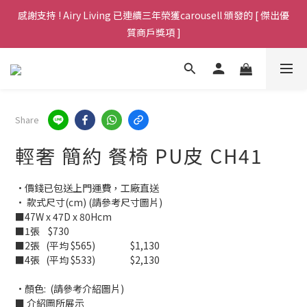
Welcome，全場傢俱免運費包送貨至港九新界，歡迎查詢 (包送上
感謝支持 ! Airy Living 已連續三年榮獲carousell 頒發的 [ 傑出優
門於非偏遠地區，不用搬樓梯)
質商戶獎項 ]
Welcome，全場傢俱免運費包送貨至港九新界，歡迎查詢 (包送上
門於非偏遠地區，不用搬樓梯)
Share
輕奢 簡約 餐椅 PU皮 CH41
•價錢已包送上門運費，工廠直送
• 款式尺寸(cm) (請參考尺寸圖片)
■47W x 47D x 80Hcm 
■1張	$730
■2張   (平均 $565)         	$1,130
■4張   (平均 $533)         	$2,130
•顏色:  (請參考介紹圖片)
■ 介紹圖所展示