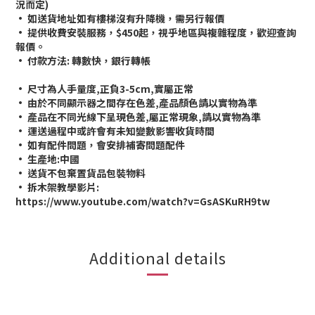
況而定)
• 如送貨地址如有樓梯沒有升降機，需另行報價
• 提供收費安裝服務，$450起，視乎地區與複雜程度，歡迎查詢
報價。
• 付款方法: 轉數快，銀行轉帳
• 尺寸為人手量度,正負3-5cm,實屬正常
• 由於不同顯示器之間存在色差,產品顏色請以實物為準
• 產品在不同光線下呈現色差,屬正常現象,請以實物為準
• 運送過程中或許會有未知變數影響收貨時間
• 如有配件問題，會安排補寄問題配件
• 生產地:中國
• 送貨不包棄置貨品包裝物料
• 拆木架教學影片:
https://www.youtube.com/watch?v=GsASKuRH9tw
Additional details