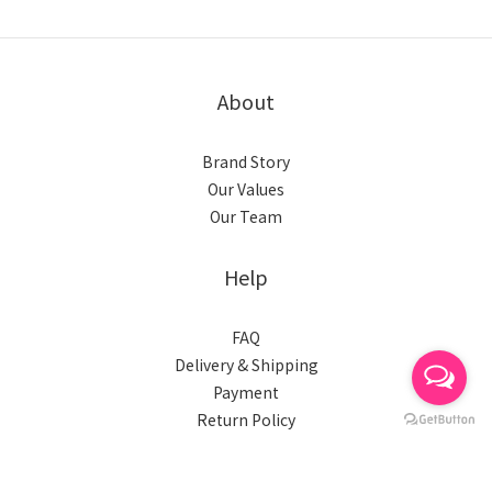
About
Brand Story
Our Values
Our Team
Help
FAQ
Delivery & Shipping
Payment
BUY NOW
Return Policy
Terms & Conditions