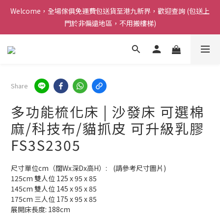
Welcome，全場傢俱免運費包送貨至港九新界，歡迎查詢 (包送上
Welcome，全場傢俱免運費包送貨至港九新界，歡迎查詢 (包送上
門於非偏遠地區，不用搬樓梯)
門於非偏遠地區，不用搬樓梯)
感謝支持 ! Airy Living 已連續三年榮獲carousell 頒發的 [ 傑出優
質商戶獎項 ]
Welcome，全場傢俱免運費包送貨至港九新界，歡迎查詢 (包送上
Share
門於非偏遠地區，不用搬樓梯)
多功能梳化床 | 沙發床 可選棉
麻/科技布/貓抓皮 可升級乳膠
FS3S2305
尺寸單位cm（闊Wx深Dx高H）:    (請參考尺寸圖片)   
125cm 雙人位 125 x 95 x 85
145cm 雙人位 145 x 95 x 85
175cm 三人位 175 x 95 x 85
展開床長度: 188cm