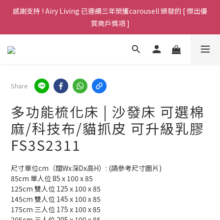
Welcome，全場傢俱免運費包送貨至港九新界，歡迎查詢 (包送上
感謝支持 ! Airy Living 已連續三年榮獲carousell 頒發的 [ 傑出優
門於非偏遠地區，不用搬樓梯)
質商戶獎項 ]
Welcome，全場傢俱免運費包送貨至港九新界，歡迎查詢 (包送上
門於非偏遠地區，不用搬樓梯)
Share
多功能梳化床 | 沙發床 可選棉
麻/科技布/貓抓皮 可升級乳膠
FS3S2311
尺寸單位cm（闊Wx深Dx高H）: (請參考尺寸圖片)    
85cm 單人位 85 x 100 x 85
125cm 雙人位 125 x 100 x 85
145cm 雙人位 145 x 100 x 85
175cm 三人位 175 x 100 x 85
205cm 三人位 205 x 100 x 85