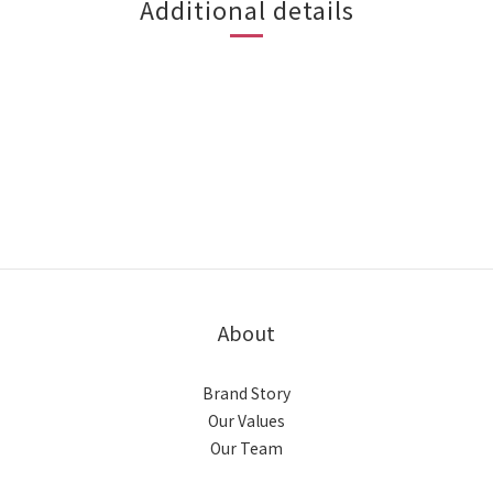
Additional details
About
Brand Story
Our Values
Our Team