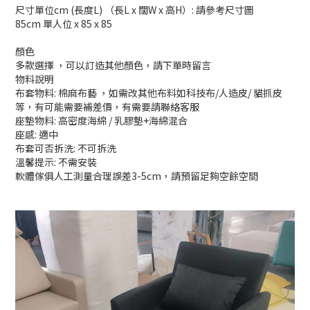
尺寸單位cm (長度L) （長L x 闊W x 高H）: 請參考尺寸圖
85cm 單人位 x 85 x 85
顏色
多款選擇 ，可以訂造其他顏色，請下單時留言
物料說明
布套物料: 棉麻布藝 ，如需改其他布料如科技布/人造皮/ 貓抓皮
等，有可能需要補差價，有需要請聯絡客服
座墊物料: 高密度海綿 / 乳膠墊+海綿混合
座感: 適中
布套可否拆洗: 不可拆洗
溫馨提示: 不需安裝
軟體傢俱人工測量合理誤差3-5cm，請預留足夠空餘空間