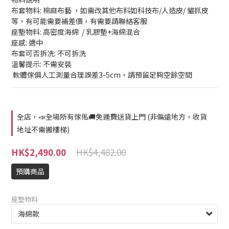
布套物料: 棉麻布藝 ，如需改其他布料如科技布/人造皮/ 貓抓皮
等，有可能需要補差價，有需要請聯絡客服
座墊物料: 高密度海綿  / 乳膠墊+海綿混合
座感: 適中
布套可否拆洗: 不可拆洗
溫馨提示: 不需安裝
 軟體傢俱人工測量合理誤差3-5cm，請預留足夠空餘空間
全店，📣全場所有傢俬🚚免運費送貨上門 (非偏遠地方，收貨
地址不需搬樓梯)
HK$4,482.00
HK$2,490.00
預購商品
座墊物料