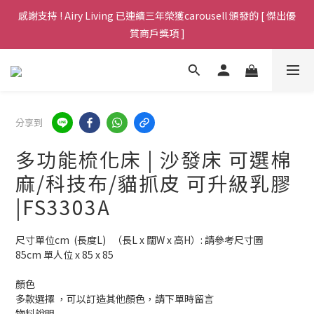
Welcome，全場傢俱免運費包送貨至港九新界，歡迎查詢 (包送上
感謝支持 ! Airy Living 已連續三年榮獲carousell 頒發的 [ 傑出優
門於非偏遠地區，不用搬樓梯)
質商戶獎項 ]
Welcome，全場傢俱免運費包送貨至港九新界，歡迎查詢 (包送上
門於非偏遠地區，不用搬樓梯)
分享到
多功能梳化床 | 沙發床 可選棉
麻/科技布/貓抓皮 可升級乳膠
|FS3303A
尺寸單位cm  (長度L)   （長L x 闊W x 高H）: 請參考尺寸圖 
85cm 單人位 x 85 x 85
顏色 
多款選擇 ，可以訂造其他顏色，請下單時留言 
物料說明 