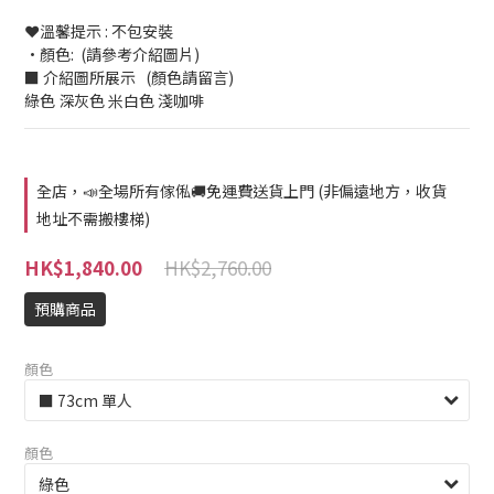
❤️溫馨提示 : 不包安裝
•顏色:  (請參考介紹圖片)
■ 介紹圖所展示   (顏色請留言)
綠色 深灰色 米白色 淺咖啡
全店，📣全場所有傢俬🚚免運費送貨上門 (非偏遠地方，收貨
地址不需搬樓梯)
HK$2,760.00
HK$1,840.00
預購商品
顏色
顏色