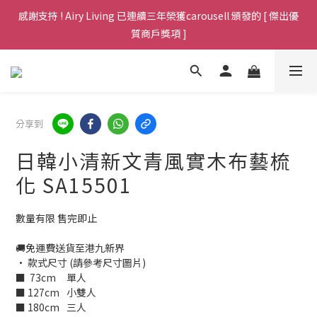
Welcome，全場傢俱免運費包送貨至港九新界，歡迎查詢 (包送上
Welcome，全場傢俱免運費包送貨至港九新界，歡迎查詢 (包送上
門於非偏遠地區，不用搬樓梯)
門於非偏遠地區，不用搬樓梯)
感謝支持 ! Airy Living 已連續三年榮獲carousell 頒發的 [ 傑出優
質商戶獎項 ]
Welcome，全場傢俱免運費包送貨至港九新界，歡迎查詢 (包送上
分享到
門於非偏遠地區，不用搬樓梯)
日韓小清新文青風實木布藝梳
化 SA15501
數量有限 售完即止
🚚免運費送貨至港九新界
• 款式尺寸 (請參考尺寸圖片)
■  73cm	單人
■ 127cm	小雙人  
■ 180cm	三人    