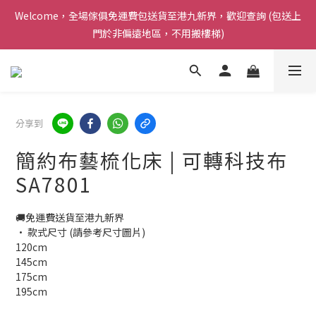
Welcome，全場傢俱免運費包送貨至港九新界，歡迎查詢 (包送上
感謝支持 ! Airy Living 已連續三年榮獲carousell 頒發的 [ 傑出優
門於非偏遠地區，不用搬樓梯)
質商戶獎項 ]
Welcome，全場傢俱免運費包送貨至港九新界，歡迎查詢 (包送上
門於非偏遠地區，不用搬樓梯)
分享到
簡約布藝梳化床 | 可轉科技布
SA7801
🚚免運費送貨至港九新界
• 款式尺寸 (請參考尺寸圖片)
120cm
145cm
175cm
195cm