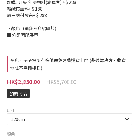
加購 : 升級 乳膠物料(較彈性) + $ 288
轉絨布面料+ $ 188
轉三防科技布+ $ 288
•顏色:  (請參考介紹圖片)
■ 介紹圖所展示
全店，📣全場所有傢俬🚚免運費送貨上門 (非偏遠地方，收貨
地址不需搬樓梯)
HK$5,700.00
HK$2,850.00
預購商品
尺寸
顏色