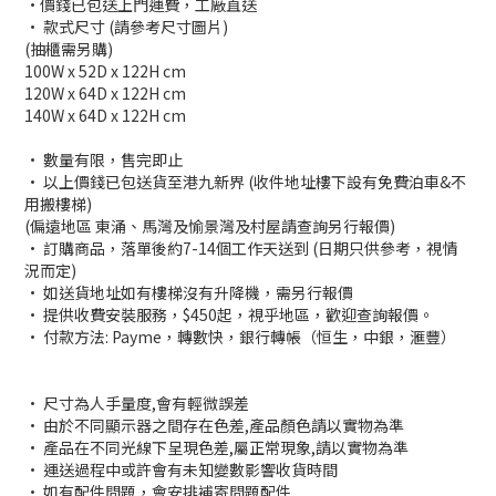
•價錢已包送上門運費，工廠直送
• 款式尺寸 (請參考尺寸圖片)
(抽櫃需另購)
100W x 52D x 122H cm
120W x 64D x 122H cm
140W x 64D x 122H cm
• 數量有限，售完即止
• 以上價錢已包送貨至港九新界 (收件地址樓下設有免費泊車&不
用搬樓梯)
(偏遠地區 東涌、馬灣及愉景灣及村屋請查詢另行報價)
• 訂購商品，落單後約7-14個工作天送到 (日期只供參考，視情
況而定)
• 如送貨地址如有樓梯沒有升降機，需另行報價
• 提供收費安裝服務，$450起，視乎地區，歡迎查詢報價。
• 付款方法: Payme，轉數快，銀行轉帳（恒生，中銀，滙豐）
• 尺寸為人手量度,會有輕微誤差
• 由於不同顯示器之間存在色差,產品顏色請以實物為準
• 產品在不同光線下呈現色差,屬正常現象,請以實物為準
• 運送過程中或許會有未知變數影響收貨時間
• 如有配件問題，會安排補寄問題配件