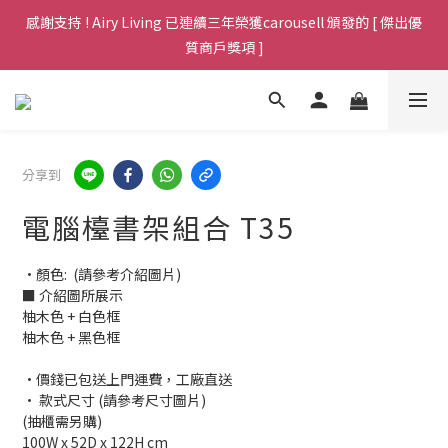
Welcome，全場傢俱免運費包送貨至港九新界，歡迎查詢 (包送上
感謝支持 ! Airy Living 已連續三年榮獲carousell 頒發的 [ 傑出優
門於非偏遠地區，不用搬樓梯)
質商戶獎項 ]
Welcome，全場傢俱免運費包送貨至港九新界，歡迎查詢 (包送上
門於非偏遠地區，不用搬樓梯)
分享到
電腦檯書架組合 T35
•顏色:  (請參考介紹圖片)
■ 介紹圖所展示
柚木色 + 白色框
柚木色 + 黑色框
•價錢已包送上門運費，工廠直送
• 款式尺寸 (請參考尺寸圖片)
(抽櫃需另購)
100W x 52D x 122H cm