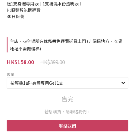
送1支身體專用gel  1支補濕水份透明gel 
包順豐智能櫃運費
30日保養
全店，📣全場所有傢俬🚚免運費送貨上門 (非偏遠地方，收貨
地址不需搬樓梯)
HK$399.00
HK$158.00
數量
售完
若想購買，請聯絡我們。
聯絡我們