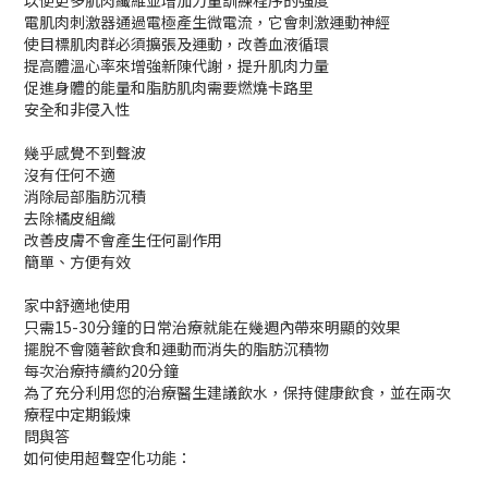
以便更多肌肉纖維並增加力量訓練程序的強度
電肌肉刺激器通過電極產生微電流，它會刺激運動神經
使目標肌肉群必須擴張及運動，改善血液循環
提高體溫心率來增強新陳代謝，提升肌肉力量
促進身體的能量和脂肪肌肉需要燃燒卡路里
安全和非侵入性
幾乎感覺不到聲波
沒有任何不適
消除局部脂肪沉積
去除橘皮組織
改善皮膚不會產生任何副作用
簡單、方便有效
家中舒適地使用
只需15-30分鐘的日常治療就能在幾週內帶來明顯的效果
擺脫不會隨著飲食和運動而消失的脂肪沉積物
每次治療持續約20分鐘
為了充分利用您的治療醫生建議飲水，保持健康飲食，並在兩次
療程中定期鍛煉
問與答
如何使用超聲空化功能：