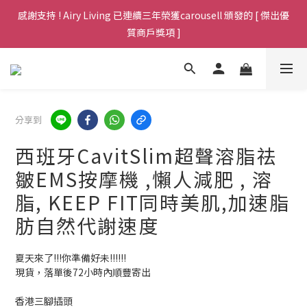
Welcome，全場傢俱免運費包送貨至港九新界，歡迎查詢 (包送上
感謝支持 ! Airy Living 已連續三年榮獲carousell 頒發的 [ 傑出優
門於非偏遠地區，不用搬樓梯)
質商戶獎項 ]
Welcome，全場傢俱免運費包送貨至港九新界，歡迎查詢 (包送上
門於非偏遠地區，不用搬樓梯)
分享到
西班牙CavitSlim超聲溶脂祛
皺EMS按摩機 ,懶人減肥 , 溶
脂, KEEP FIT同時美肌,加速脂
肪自然代謝速度
夏天來了!!!你準備好未!!!!!!
現貨，落單後72小時內順豐寄出
香港三腳插頭