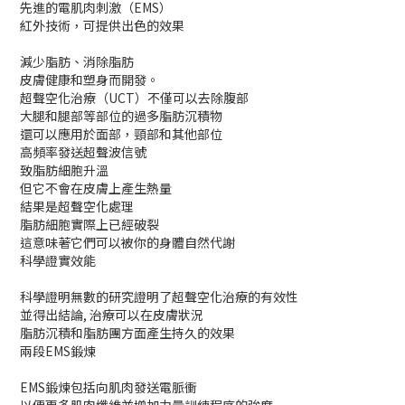
先進的電肌肉刺激（EMS）
紅外技術，可提供出色的效果
減少脂肪、消除脂肪
皮膚健康和塑身而開發。
超聲空化治療（UCT）不僅可以去除腹部
大腿和腿部等部位的過多脂肪沉積物
還可以應用於面部，頸部和其他部位
高頻率發送超聲波信號
致脂肪細胞升溫
但它不會在皮膚上產生熱量
結果是超聲空化處理
脂肪細胞實際上已經破裂
這意味著它們可以被你的身體自然代謝
科學證實效能
科學證明無數的研究證明了超聲空化治療的有效性
並得出結論, 治療可以在皮膚狀況
脂肪沉積和脂肪團方面產生持久的效果
兩段EMS鍛煉
EMS鍛煉包括向肌肉發送電脈衝