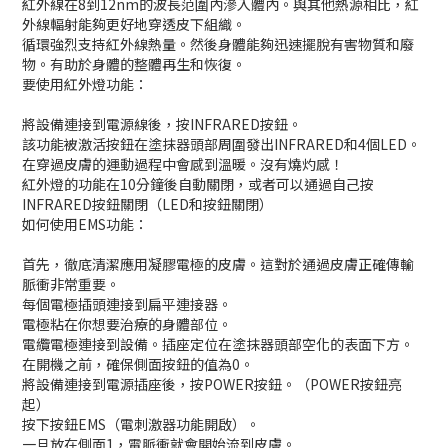
紅外線在8到12nm的波長范圍內滲入體內。與其他熱源相比，紅
外線輻射能夠更好地穿透皮下組織。
循環強烈支持紅外線熱量。然後身體能夠迅速擺脫有害物質和廢
物。有助於身體的整體再生和恢復。
要使用紅外燈功能：
將設備連接到電源線後，按INFRARED按鈕。
該功能被激活按鈕在塗抹器頭部周圍發出INFRARED和4個LED。
在穿過皮膚的運動過程中會感到溫暖。沒有燒灼感！
紅外燈的功能在10分鐘後自動關閉，或者可以通過自己按
INFRARED按鈕關閉（LED和按鈕關閉）
如何使用EMS功能：
首先，徹底清潔應用凝膠電極的皮膚。這對於通過皮膚正確傳輸
脈衝非常重要。
每個電極插頭連接到扁平連接器。
電極粘在你想要治療的身體部位。
電纜電極連接到設備。插座定位在塗抹器頭部空化的表面下方。
在開機之前，確保側面按鈕的值為0。
將設備連接到電源插座後，按POWER按鈕。（POWER按鈕亮
起）
按下按鈕EMS（電刺激器功能開啟）。
一旦放在側面1，電脈衝就會開始流到皮膚。