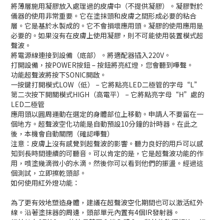
將薄層施用凝膠放入處理過的皮膚中（不提供凝膠）。凝膠對於
儀器的使用非常重要。它在塗抹頭和皮膚之間形成必要的粘合
層。它是基於水製成的。它不會損壞應用頭。凝膠的使用應用是
必要的。如果沒有在皮膚上使用凝膠，則不可能使用裝置模式超
聲波。
將電源線連接到設備（底部）。將適配器插入220V。
打開設備，按POWER按鈕 – 按鈕將亮紅燈，您會聽到嗶聲。
功能超聲波將按下SONIC開啟。
一按鍵打開模式LOW（低） – 它將點亮LED二極管的字母“L”
第二次按下開關模式HIGH（高電平） – 它將點亮字母“H”處的
LED二極管
應用頭以圓周運動在選定的身體部位上移動。申請人不要留在一
個地方。超聲波空化功能是自動預設10分鐘的計時器。在此之
後，本機會自動關閉（確認嗶聲）
注意：皮膚上沒有感覺到超聲波的影響。聽力良好的用戶可以感
知到長時間連續的可聽音。可以肯定的是，它是超聲波功能的作
用，噴塗幾滴微小的水滴。然後你可以看到他們的振盪。經過這
個測試，立即擦乾頭部。
如何使用紅外燈功能：
為了更有效地塑造身體，建議在超聲波空化期間也可以激活紅外
線。沿著塗抹器的周邊，頭部單元內置有4個IR發射器。