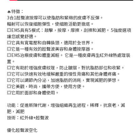
🔥特徵：
3合1超聲波按摩可以使脂肪和緊緻的皮膚不反彈。
輻射可以恢復細胞彈性，使細胞活動更徹底。
💥EMS具有5模式：敲擊，按摩，摩擦，刮擦和減肥。 5強度選項
讓您感覺舒適。
💥它具有寬電壓和自轉換頭，適用於全世界。
💥它是一種有效的超聲波美容和身體按摩器。
💥EMS治療皮膚和體重減輕。 它是一種皮膚再生紅外線熱處理裝
置。
💥它有助於增強皮膚紋理，防止皺摺，對抗脂肪部位和收緊。
💥它可以快速有效地緩解嚴重的慢性背痛和其他身體疼痛。
💥它可以調節內分泌，加速脂肪的消耗，實現減肥的夢想。
💥它美觀，時尚，攜帶方便，使用方便。
💥它用於面部和身體使用。
功能：促進新陳代謝，增強組織再生過程，稀釋，抗衰老，減
肥，減肥
技術：紅外線+超聲波
優化超聲波空化