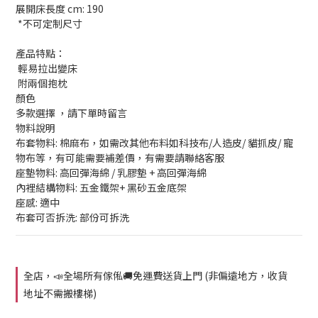
展開床長度 cm: 190
 *不可定制尺寸
產品特點： 
 輕易拉出變床
 附兩個抱枕
顏色 
多款選擇 ，請下單時留言 
物料說明 
布套物料: 棉麻布，如需改其他布料如科技布/人造皮/ 貓抓皮/ 寵
物布等，有可能需要補差價，有需要請聯絡客服
座墊物料: 高回彈海綿 / 乳膠墊 + 高回彈海綿
內裡結構物料: 五金鐵架+ 黑砂五金底架
座感: 適中
布套可否拆洗: 部份可拆洗
全店，📣全場所有傢俬🚚免運費送貨上門 (非偏遠地方，收貨
地址不需搬樓梯)