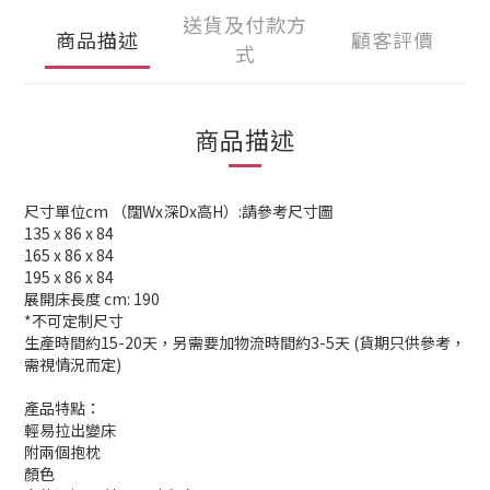
送貨及付款方
商品描述
顧客評價
式
商品描述
尺寸單位cm （闊Wx深Dx高H）:請參考尺寸圖
135 x 86 x 84
165 x 86 x 84
195 x 86 x 84
展開床長度 cm: 190
*不可定制尺寸
生產時間約15-20天，另需要加物流時間約3-5天 (貨期只供參考，
需視情況而定)
產品特點：
輕易拉出變床
附兩個抱枕
顏色