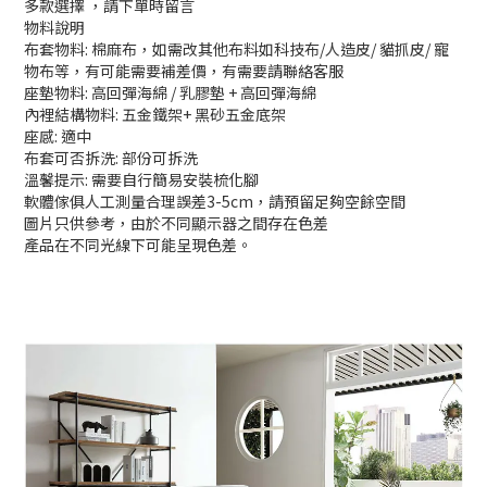
多款選擇 ，請下單時留言
物料說明
布套物料: 棉麻布，如需改其他布料如科技布/人造皮/ 貓抓皮/ 寵
物布等，有可能需要補差價，有需要請聯絡客服
座墊物料: 高回彈海綿 / 乳膠墊 + 高回彈海綿
內裡結構物料: 五金鐵架+ 黑砂五金底架
座感: 適中
布套可否拆洗: 部份可拆洗
溫馨提示: 需要自行簡易安裝梳化腳
軟體傢俱人工測量合理誤差3-5cm，請預留足夠空餘空間
圖片只供參考，由於不同顯示器之間存在色差
產品在不同光線下可能呈現色差。