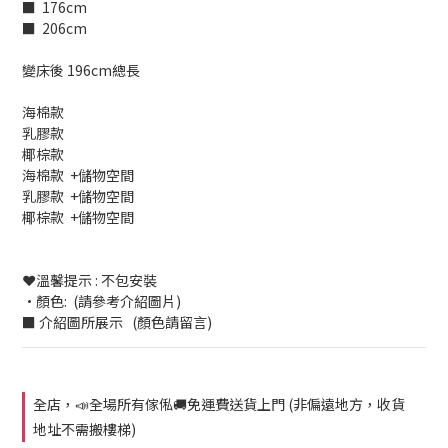
■  176cm 
■  206cm 
變床後 196cm總長  
海棉款
乳膠款
椰棕款
海棉款  +儲物空間
乳膠款  +儲物空間
椰棕款  +儲物空間
❤️溫馨提示 : 不包安裝
•顏色:  (請參考介紹圖片)
■ 介紹圖所展示   (顏色請留言)
全店，📣全場所有傢俬🚚免運費送貨上門 (非偏遠地方，收貨
地址不需搬樓梯)