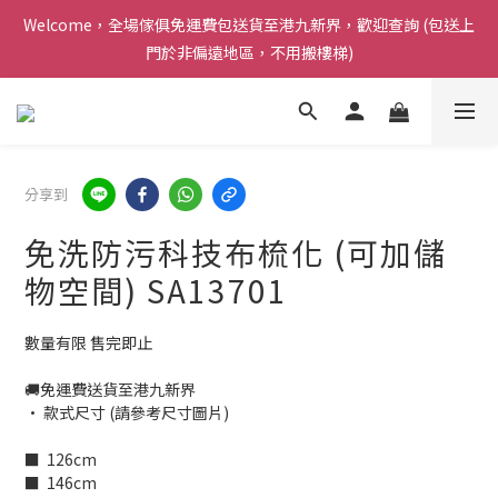
Welcome，全場傢俱免運費包送貨至港九新界，歡迎查詢 (包送上
感謝支持 ! Airy Living 已連續三年榮獲carousell 頒發的 [ 傑出優
門於非偏遠地區，不用搬樓梯)
質商戶獎項 ]
Welcome，全場傢俱免運費包送貨至港九新界，歡迎查詢 (包送上
門於非偏遠地區，不用搬樓梯)
分享到
免洗防污科技布梳化 (可加儲
物空間) SA13701
數量有限 售完即止
🚚免運費送貨至港九新界
• 款式尺寸 (請參考尺寸圖片)
■  126cm 
■  146cm 