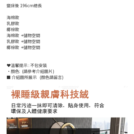
變床後 196cm總長
海棉款
乳膠款
椰棕款
海棉款 +儲物空間
乳膠款 +儲物空間
椰棕款 +儲物空間
❤️溫馨提示 : 不包安裝
•顏色: (請參考介紹圖片)
■ 介紹圖所展示 (顏色請留言)