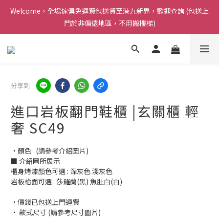
Welcome，全場傢俱免運費包送貨至港九新界，歡迎查詢 (包送上
Welcome，全場傢俱免運費包送貨至港九新界，歡迎查詢 (包送上
門於非偏遠地區，不用搬樓梯)
門於非偏遠地區，不用搬樓梯)
感謝支持 ! Airy Living 已連續三年榮獲carousell 頒發的 [ 傑出優
質商戶獎項 ]
Welcome，全場傢俱免運費包送貨至港九新界，歡迎查詢 (包送上
分享到
門於非偏遠地區，不用搬樓梯)
進口岩板翻門鞋櫃 |玄關櫃 輕
奢 SC49
•顏色:  (請參考介紹圖片)
■ 介紹圖所展示
櫃身烤漆顏色可選 : 深灰色 淺灰色
岩板枱面可選 : 莎羅蘭(黑) 魚肚白(白)
•價錢已包送上門運費
• 款式尺寸 (請參考尺寸圖片)