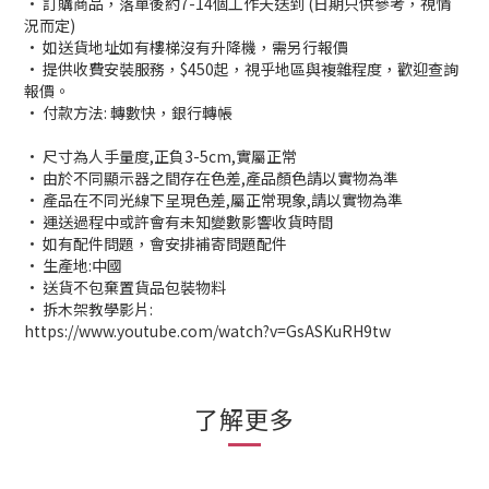
• 訂購商品，落單後約7-14個工作天送到 (日期只供參考，視情
況而定)
• 如送貨地址如有樓梯沒有升降機，需另行報價
• 提供收費安裝服務，$450起，視乎地區與複雜程度，歡迎查詢
報價。
• 付款方法: 轉數快，銀行轉帳
• 尺寸為人手量度,正負3-5cm,實屬正常
• 由於不同顯示器之間存在色差,產品顏色請以實物為準
• 產品在不同光線下呈現色差,屬正常現象,請以實物為準
• 運送過程中或許會有未知變數影響收貨時間
• 如有配件問題，會安排補寄問題配件
• 生產地:中國
• 送貨不包棄置貨品包裝物料
• 拆木架教學影片:
https://www.youtube.com/watch?v=GsASKuRH9tw
了解更多