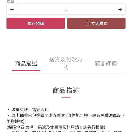
數量
現在預購
立即購買
送貨及付款方
商品描述
顧客評價
式
商品描述
• 數量有限，售完即止
• 以上價錢已包送貨至港九新界 (收件地址樓下設有免費泊車&不
用搬樓梯)
(偏遠地區 東涌、馬灣及愉景灣及村屋請查詢另行報價)